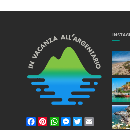
INSTAG
Facebook
Pinterest
WhatsApp
Messenger
Twitter
Email