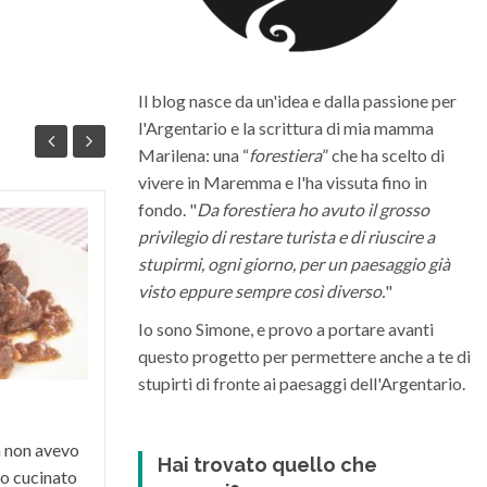
Il blog nasce da un'idea e dalla passione per
l'Argentario e la scrittura di mia mamma
Marilena: una “
forestiera
” che ha scelto di
vivere in Maremma e l'ha vissuta fino in
fondo. "
Da forestiera ho avuto il grosso
privilegio di restare turista e di riuscire a
Quali sono i migliori vini della
Maremma Toscana
stupirmi, ogni giorno, per un paesaggio già
visto eppure sempre così diverso.
"
La Maremma toscana, per le diverse
Io sono Simone, e provo a portare avanti
condizioni climatiche e morfologiche del
questo progetto per permettere anche a te di
suo territorio, riesce a dare vita a grandi
stupirti di fronte ai paesaggi dell'Argentario.
vini di varia...
a non avevo
Hai trovato quello che
o cucinato