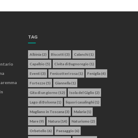
TAG
Albinia
(2)
Biscotti
(3)
Calanchi
(1)
entario
Capalbio
(5)
Civita di Bagnoregio
(1)
ma
Eventi
(3)
Fenicotteri rosa
(1)
Feniglia
(4)
 Maremma
Fortezze
(5)
Giannella
(1)
In
Gita di un giorno
(12)
Isola del Giglio
(2)
Lago di Bolsena
(1)
liquori casalinghi
(1)
Magliano in Toscana
(3)
Malaria
(1)
Mare
(9)
Natura
(14)
Naturismo
(2)
Orbetello
(6)
Paesaggio
(6)