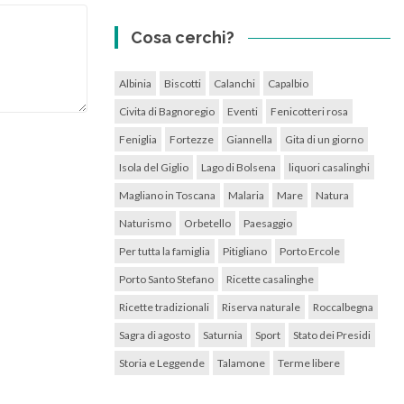
Cosa cerchi?
Albinia
Biscotti
Calanchi
Capalbio
Civita di Bagnoregio
Eventi
Fenicotteri rosa
Feniglia
Fortezze
Giannella
Gita di un giorno
Isola del Giglio
Lago di Bolsena
liquori casalinghi
Magliano in Toscana
Malaria
Mare
Natura
Naturismo
Orbetello
Paesaggio
Per tutta la famiglia
Pitigliano
Porto Ercole
Porto Santo Stefano
Ricette casalinghe
Ricette tradizionali
Riserva naturale
Roccalbegna
Sagra di agosto
Saturnia
Sport
Stato dei Presidi
Storia e Leggende
Talamone
Terme libere