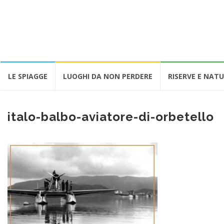
Vai
LE SPIAGGE
LUOGHI DA NON PERDERE
RISERVE E NAT
al
contenuto
italo-balbo-aviatore-di-orbetello