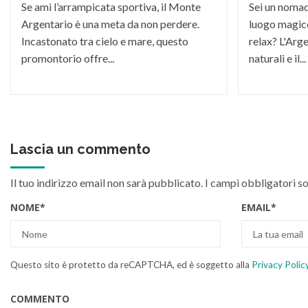
Se ami l’arrampicata sportiva, il Monte
Sei un nomade
Argentario è una meta da non perdere.
luogo magico
Incastonato tra cielo e mare, questo
relax? L'Arge
promontorio offre...
naturali e il...
Lascia un commento
Il tuo indirizzo email non sarà pubblicato.
I campi obbligatori s
NOME
*
EMAIL
*
Questo sito è protetto da reCAPTCHA, ed è soggetto alla
Privacy Polic
COMMENTO