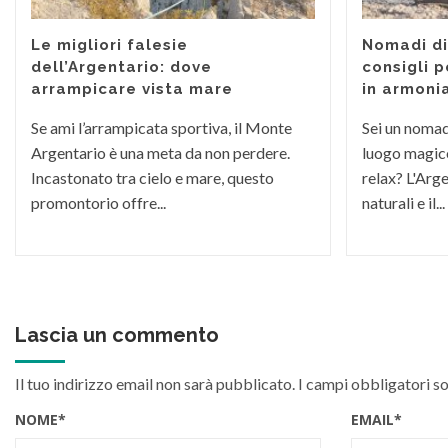
Le migliori falesie
Nomadi dig
dell’Argentario: dove
consigli p
arrampicare vista mare
in armoni
Se ami l’arrampicata sportiva, il Monte
Sei un nomade
Argentario è una meta da non perdere.
luogo magico
Incastonato tra cielo e mare, questo
relax? L'Arge
promontorio offre...
naturali e il...
Lascia un commento
Il tuo indirizzo email non sarà pubblicato.
I campi obbligatori s
NOME
*
EMAIL
*