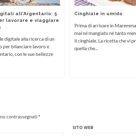
itali all’Argentario: 5
Cinghiale in umido
er lavorare e viaggiare
Prima di arrivare in Maremm
a
mai né mangiato né tanto men
 digitale alla ricerca di un
il cinghiale. La ricetta che vi
 per bilanciare lavoro e
quella che...
ntario, con le sue bellezze
ono contrassegnati
*
SITO WEB