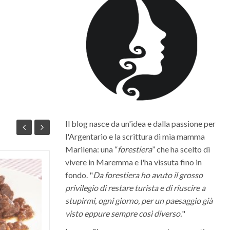
Il blog nasce da un'idea e dalla passione per
l'Argentario e la scrittura di mia mamma
Marilena: una “
forestiera
” che ha scelto di
vivere in Maremma e l'ha vissuta fino in
Quali sono i migliori vini della
fondo. "
Da forestiera ho avuto il grosso
Maremma Toscana
privilegio di restare turista e di riuscire a
stupirmi, ogni giorno, per un paesaggio già
La Maremma toscana, per le diverse
visto eppure sempre così diverso.
"
condizioni climatiche e morfologiche del
suo territorio, riesce a dare vita a grandi