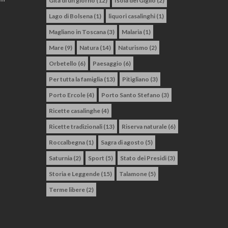
Gita di un giorno
(12)
Isola del Giglio
(2)
Lago di Bolsena
(1)
liquori casalinghi
(1)
Magliano in Toscana
(3)
Malaria
(1)
Mare
(9)
Natura
(14)
Naturismo
(2)
Orbetello
(6)
Paesaggio
(6)
Per tutta la famiglia
(13)
Pitigliano
(3)
Porto Ercole
(4)
Porto Santo Stefano
(3)
Ricette casalinghe
(4)
Ricette tradizionali
(13)
Riserva naturale
(6)
Roccalbegna
(1)
Sagra di agosto
(5)
Saturnia
(2)
Sport
(5)
Stato dei Presidi
(3)
Storia e Leggende
(15)
Talamone
(5)
Terme libere
(2)