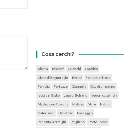
Cosa cerchi?
Albinia
Biscotti
Calanchi
Capalbio
Civita di Bagnoregio
Eventi
Fenicotteri rosa
Feniglia
Fortezze
Giannella
Gita di un giorno
Isola del Giglio
Lago di Bolsena
liquori casalinghi
Magliano in Toscana
Malaria
Mare
Natura
Naturismo
Orbetello
Paesaggio
Per tutta la famiglia
Pitigliano
Porto Ercole