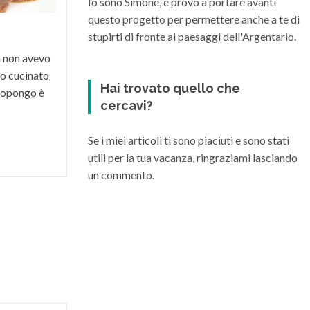
Io sono Simone, e provo a portare avanti
vini di varia...
questo progetto per permettere anche a te di
stupirti di fronte ai paesaggi dell'Argentario.
a non avevo
o cucinato
Hai trovato quello che
 propongo è
cercavi?
Se i miei articoli ti sono piaciuti e sono stati
utili per la tua vacanza, ringraziami lasciando
un commento.