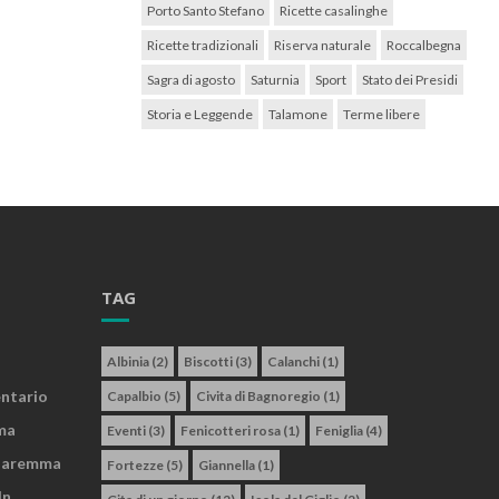
Porto Santo Stefano
Ricette casalinghe
Ricette tradizionali
Riserva naturale
Roccalbegna
Sagra di agosto
Saturnia
Sport
Stato dei Presidi
Storia e Leggende
Talamone
Terme libere
TAG
Albinia
(2)
Biscotti
(3)
Calanchi
(1)
entario
Capalbio
(5)
Civita di Bagnoregio
(1)
ma
Eventi
(3)
Fenicotteri rosa
(1)
Feniglia
(4)
 Maremma
Fortezze
(5)
Giannella
(1)
In