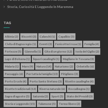
Storia, Curiosità E Leggende In Maremma
TAG
Albinia
(2)
Biscotti
(3)
Calanchi
(1)
Capalbio
(5)
Civita di Bagnoregio
(1)
Eventi
(3)
Fenicotteri rosa
(1)
Feniglia
(4)
Fortezze
(5)
Giannella
(1)
Gita di un giorno
(12)
Isola del Giglio
(2)
Lago di Bolsena
(1)
liquori casalinghi
(1)
Magliano in Toscana
(3)
Malaria
(1)
Mare
(9)
Natura
(14)
Naturismo
(2)
Orbetello
(6)
Paesaggio
(6)
Per tutta la famiglia
(13)
Pitigliano
(3)
Porto Ercole
(4)
Porto Santo Stefano
(3)
Ricette casalinghe
(4)
Ricette tradizionali
(13)
Riserva naturale
(6)
Roccalbegna
(1)
Sagra di agosto
(5)
Saturnia
(2)
Sport
(5)
Stato dei Presidi
(3)
Storia e Leggende
(15)
Talamone
(5)
Terme libere
(2)