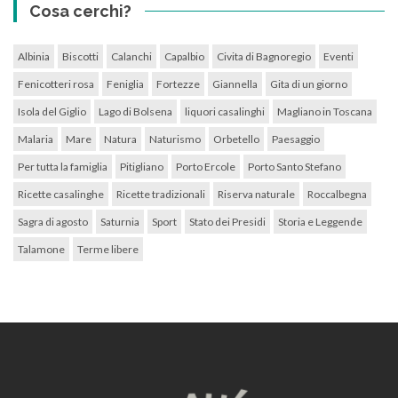
Cosa cerchi?
Albinia
Biscotti
Calanchi
Capalbio
Civita di Bagnoregio
Eventi
Fenicotteri rosa
Feniglia
Fortezze
Giannella
Gita di un giorno
Isola del Giglio
Lago di Bolsena
liquori casalinghi
Magliano in Toscana
Malaria
Mare
Natura
Naturismo
Orbetello
Paesaggio
Per tutta la famiglia
Pitigliano
Porto Ercole
Porto Santo Stefano
Ricette casalinghe
Ricette tradizionali
Riserva naturale
Roccalbegna
Sagra di agosto
Saturnia
Sport
Stato dei Presidi
Storia e Leggende
Talamone
Terme libere