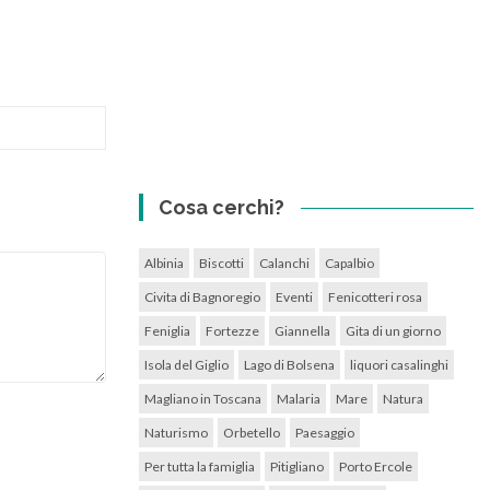
Cosa cerchi?
Albinia
Biscotti
Calanchi
Capalbio
Civita di Bagnoregio
Eventi
Fenicotteri rosa
Feniglia
Fortezze
Giannella
Gita di un giorno
Isola del Giglio
Lago di Bolsena
liquori casalinghi
Magliano in Toscana
Malaria
Mare
Natura
Naturismo
Orbetello
Paesaggio
Per tutta la famiglia
Pitigliano
Porto Ercole