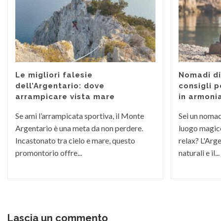
Le migliori falesie
Nomadi dig
dell’Argentario: dove
consigli p
arrampicare vista mare
in armoni
Se ami l’arrampicata sportiva, il Monte
Sei un nomade
Argentario è una meta da non perdere.
luogo magico
Incastonato tra cielo e mare, questo
relax? L'Arge
promontorio offre...
naturali e il...
Lascia un commento