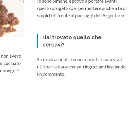
Io sono Simone, e provo a portare avanti
Maremma Toscana
questo progetto per permettere anche a te di
stupirti di fronte ai paesaggi dell'Argentario.
La Maremma toscana, per le diverse
condizioni climatiche e morfologiche del
suo territorio, riesce a dare vita a grandi
Hai trovato quello che
vini di varia...
cercavi?
a non avevo
Se i miei articoli ti sono piaciuti e sono stati
o cucinato
utili per la tua vacanza, ringraziami lasciando
 propongo è
un commento.