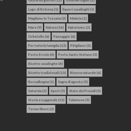
Gita di un giorno
(12)
Isola del Giglio
(2)
Lago di Bolsena
(1)
liquori casalinghi
(1)
Magliano in Toscana
(3)
Malaria
(1)
Mare
(9)
Natura
(14)
Naturismo
(2)
Orbetello
(6)
Paesaggio
(6)
Per tutta la famiglia
(13)
Pitigliano
(3)
Porto Ercole
(4)
Porto Santo Stefano
(3)
Ricette casalinghe
(4)
Ricette tradizionali
(13)
Riserva naturale
(6)
Roccalbegna
(1)
Sagra di agosto
(5)
Saturnia
(2)
Sport
(5)
Stato dei Presidi
(3)
Storia e Leggende
(15)
Talamone
(5)
Terme libere
(2)