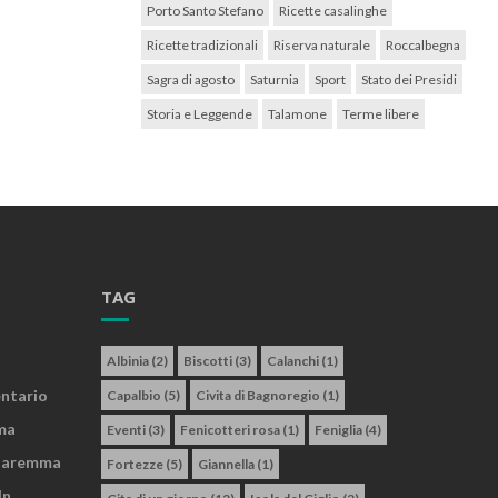
Porto Santo Stefano
Ricette casalinghe
Ricette tradizionali
Riserva naturale
Roccalbegna
Sagra di agosto
Saturnia
Sport
Stato dei Presidi
Storia e Leggende
Talamone
Terme libere
TAG
Albinia
(2)
Biscotti
(3)
Calanchi
(1)
entario
Capalbio
(5)
Civita di Bagnoregio
(1)
ma
Eventi
(3)
Fenicotteri rosa
(1)
Feniglia
(4)
 Maremma
Fortezze
(5)
Giannella
(1)
In