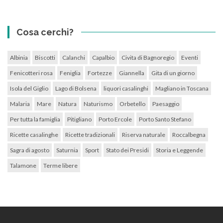
Cosa cerchi?
Albinia
Biscotti
Calanchi
Capalbio
Civita di Bagnoregio
Eventi
Fenicotteri rosa
Feniglia
Fortezze
Giannella
Gita di un giorno
Isola del Giglio
Lago di Bolsena
liquori casalinghi
Magliano in Toscana
Malaria
Mare
Natura
Naturismo
Orbetello
Paesaggio
Per tutta la famiglia
Pitigliano
Porto Ercole
Porto Santo Stefano
Ricette casalinghe
Ricette tradizionali
Riserva naturale
Roccalbegna
Sagra di agosto
Saturnia
Sport
Stato dei Presidi
Storia e Leggende
Talamone
Terme libere