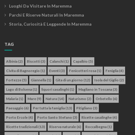
Luoghi Da Visitare In Maremma
Parchi E Riserve Naturali In Maremma
Storia, Curiosità E Leggende In Maremma
TAG
Albinia
(2)
Biscotti
(3)
Calanchi
(1)
Capalbio
(5)
Civita di Bagnoregio
(1)
Eventi
(3)
Fenicotteri rosa
(1)
Feniglia
(4)
Fortezze
(5)
Giannella
(1)
Gita di un giorno
(12)
Isola del Giglio
(2)
Lago di Bolsena
(1)
liquori casalinghi
(1)
Magliano in Toscana
(3)
Malaria
(1)
Mare
(9)
Natura
(14)
Naturismo
(2)
Orbetello
(6)
Paesaggio
(6)
Per tutta la famiglia
(13)
Pitigliano
(3)
Porto Ercole
(4)
Porto Santo Stefano
(3)
Ricette casalinghe
(4)
Ricette tradizionali
(13)
Riserva naturale
(6)
Roccalbegna
(1)