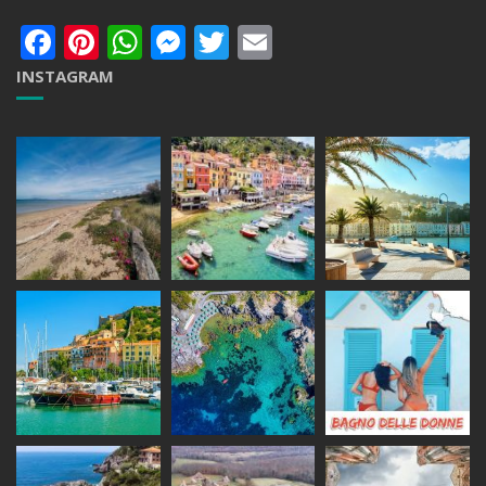
Facebook
Pinterest
WhatsApp
Messenger
Twitter
Email
INSTAGRAM