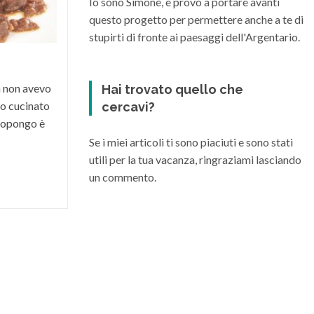
Io sono Simone, e provo a portare avanti
condizioni climatiche e morfologiche del
questo progetto per permettere anche a te di
suo territorio, riesce a dare vita a grandi
stupirti di fronte ai paesaggi dell'Argentario.
vini di varia...
a non avevo
Hai trovato quello che
o cucinato
cercavi?
 propongo è
Se i miei articoli ti sono piaciuti e sono stati
utili per la tua vacanza, ringraziami lasciando
un commento.