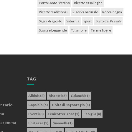
Porto Santo Stefano
Ricette casalinghe
Ricette tradizionali
Riserva naturale
Roccalbegna
Sagra di agosto
Saturnia
Sport
Stato dei Presidi
Storia e Leggende
Talamone
Terme libere
TAG
Albinia
(2)
Biscotti
(3)
Calanchi
(1)
entario
Capalbio
(5)
Civita di Bagnoregio
(1)
ma
Eventi
(3)
Fenicotteri rosa
(1)
Feniglia
(4)
 Maremma
Fortezze
(5)
Giannella
(1)
In