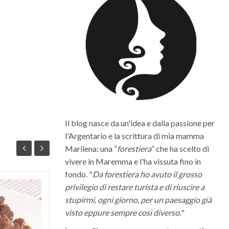
Il blog nasce da un'idea e dalla passione per
l'Argentario e la scrittura di mia mamma
Marilena: una “
forestiera
” che ha scelto di
vivere in Maremma e l'ha vissuta fino in
fondo. "
Da forestiera ho avuto il grosso
privilegio di restare turista e di riuscire a
Quali sono i migliori vini della
stupirmi, ogni giorno, per un paesaggio già
Maremma Toscana
visto eppure sempre così diverso.
"
La Maremma toscana, per le diverse