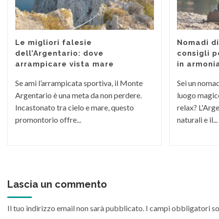
Le migliori falesie
Nomadi dig
dell’Argentario: dove
consigli p
arrampicare vista mare
in armoni
Se ami l’arrampicata sportiva, il Monte
Sei un nomade
Argentario è una meta da non perdere.
luogo magico
Incastonato tra cielo e mare, questo
relax? L'Arge
promontorio offre...
naturali e il...
Lascia un commento
Il tuo indirizzo email non sarà pubblicato.
I campi obbligatori s