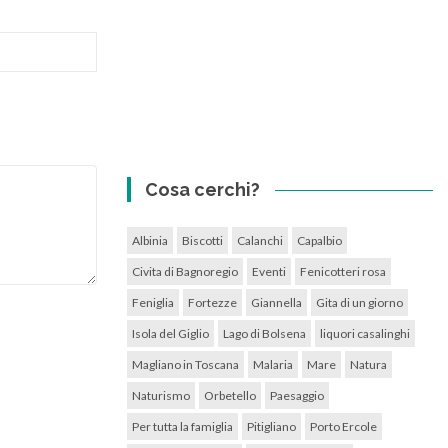
Cosa cerchi?
Albinia
Biscotti
Calanchi
Capalbio
Civita di Bagnoregio
Eventi
Fenicotteri rosa
Feniglia
Fortezze
Giannella
Gita di un giorno
Isola del Giglio
Lago di Bolsena
liquori casalinghi
Magliano in Toscana
Malaria
Mare
Natura
Naturismo
Orbetello
Paesaggio
Per tutta la famiglia
Pitigliano
Porto Ercole