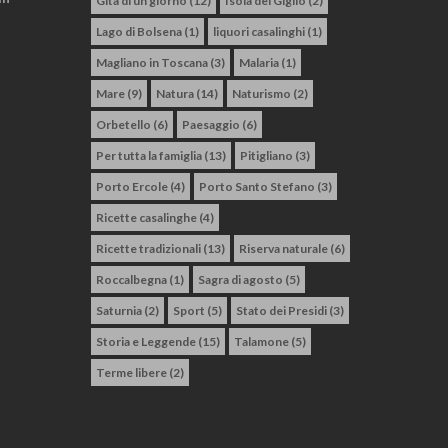
Gita di un giorno
(12)
Isola del Giglio
(2)
Lago di Bolsena
(1)
liquori casalinghi
(1)
Magliano in Toscana
(3)
Malaria
(1)
Mare
(9)
Natura
(14)
Naturismo
(2)
Orbetello
(6)
Paesaggio
(6)
Per tutta la famiglia
(13)
Pitigliano
(3)
Porto Ercole
(4)
Porto Santo Stefano
(3)
Ricette casalinghe
(4)
Ricette tradizionali
(13)
Riserva naturale
(6)
Roccalbegna
(1)
Sagra di agosto
(5)
Saturnia
(2)
Sport
(5)
Stato dei Presidi
(3)
Storia e Leggende
(15)
Talamone
(5)
Terme libere
(2)