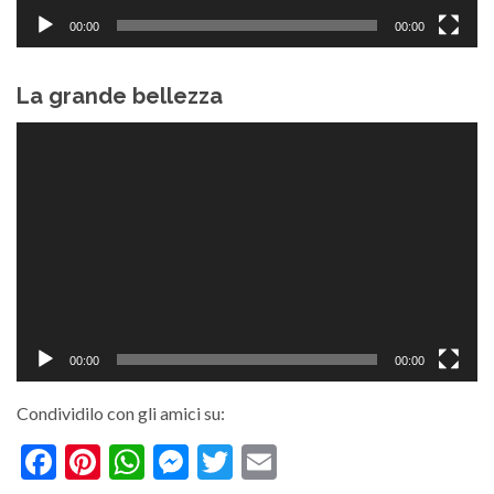
00:00
00:00
La grande bellezza
Video
Player
00:00
00:00
Condividilo con gli amici su:
Facebook
Pinterest
WhatsApp
Messenger
Twitter
Email