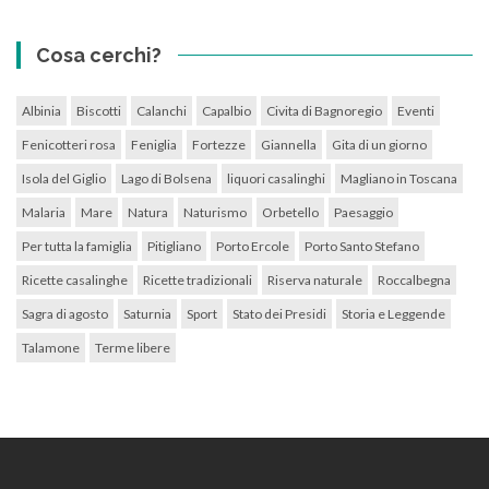
Cosa cerchi?
Albinia
Biscotti
Calanchi
Capalbio
Civita di Bagnoregio
Eventi
Fenicotteri rosa
Feniglia
Fortezze
Giannella
Gita di un giorno
Isola del Giglio
Lago di Bolsena
liquori casalinghi
Magliano in Toscana
Malaria
Mare
Natura
Naturismo
Orbetello
Paesaggio
Per tutta la famiglia
Pitigliano
Porto Ercole
Porto Santo Stefano
Ricette casalinghe
Ricette tradizionali
Riserva naturale
Roccalbegna
Sagra di agosto
Saturnia
Sport
Stato dei Presidi
Storia e Leggende
Talamone
Terme libere