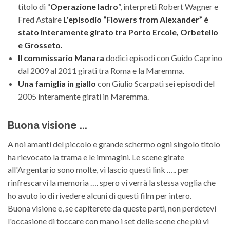
titolo di “
Operazione ladro
”, interpreti Robert Wagner e
Fred Astaire
L'episodio “Flowers from Alexander” è
stato interamente girato tra Porto Ercole, Orbetello
e Grosseto.
Il commissario Manara
dodici episodi con Guido Caprino
dal 2009 al 2011 girati tra Roma e la Maremma.
Una famiglia in giallo
con Giulio Scarpati sei episodi del
2005 interamente girati in Maremma.
Buona visione ...
A noi amanti del piccolo e grande schermo ogni singolo titolo
ha rievocato la trama e le immagini. Le scene girate
all'Argentario sono molte, vi lascio questi link ….. per
rinfrescarvi la memoria …. spero vi verrà la stessa voglia che
ho avuto io di rivedere alcuni di questi film per intero.
Buona visione e, se capiterete da queste parti, non perdetevi
l'occasione di toccare con mano i set delle scene che più vi