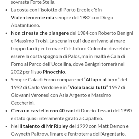
sovrasta Forte Stella.
La costa con l'isolotto di Porto Ercole c'è in
Viulentemente mia
sempre del 1982 con Diego
Abatantuono.
Non ci resta che piangere
del 1984 con Roberto Benigni
e Massimo Troisi. La scena in cui i due arrivano al mare
troppo tardi per fermare Cristoforo Colombo dovrebbe
essere la costa spagnola di Palos, ma in realtà è Cala di
Forno al Parco dell’Uccellina, dove Benigni tornerà nel
2002 per il suo
Pinocchio
.
Sempre Cala di Forno compare nel “
Al lupo al lupo
” del
1992 di Carlo Verdone e in “
Viola bacia tutti
” 1997 di
Giovanni Veronesi con Asia Argento e Massimo
Ceccherini.
C'era un castello con 40 cani
di Duccio Tessari del 1990
è stato quasi interamente girato a Capalbio.
Nel
Il talento di Mr Ripley
del 1999 con Matt Demon e
Gwyneth Paltrow, ilmare e l'entroterra dell'Argentario.