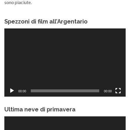
sono piaciute.
Spezzoni di film all’Argentario
Video
Player
00:00
00:00
Ultima neve di primavera
Video
Player