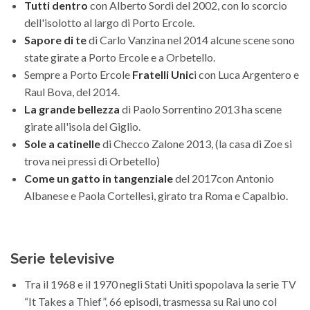
Tutti dentro
con Alberto Sordi del 2002, con lo scorcio
dell'isolotto al largo di Porto Ercole.
Sapore di te
di Carlo Vanzina nel 2014 alcune scene sono
state girate a Porto Ercole e a Orbetello.
Sempre a Porto Ercole
Fratelli Unic
i con Luca Argentero e
Raul Bova, del 2014.
La grande bellezza
di Paolo Sorrentino 2013 ha scene
girate all'isola del Giglio.
Sole a catinelle
di Checco Zalone 2013, (la casa di Zoe si
trova nei pressi di Orbetello)
Come un gatto in tangenziale
del 2017con Antonio
Albanese e Paola Cortellesi, girato tra Roma e Capalbio.
Serie televisive
Tra il 1968 e il 1970 negli Stati Uniti spopolava la serie TV
“It Takes a Thief”, 66 episodi, trasmessa su Rai uno col