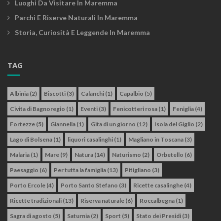
Luoghi Da Visitare In Maremma
Parchi E Riserve Naturali In Maremma
Storia, Curiosità E Leggende In Maremma
TAG
Albinia
(2)
Biscotti
(3)
Calanchi
(1)
Capalbio
(5)
Civita di Bagnoregio
(1)
Eventi
(3)
Fenicotteri rosa
(1)
Feniglia
(4)
Fortezze
(5)
Giannella
(1)
Gita di un giorno
(12)
Isola del Giglio
(2)
Lago di Bolsena
(1)
liquori casalinghi
(1)
Magliano in Toscana
(3)
Malaria
(1)
Mare
(9)
Natura
(14)
Naturismo
(2)
Orbetello
(6)
Paesaggio
(6)
Per tutta la famiglia
(13)
Pitigliano
(3)
Porto Ercole
(4)
Porto Santo Stefano
(3)
Ricette casalinghe
(4)
Ricette tradizionali
(13)
Riserva naturale
(6)
Roccalbegna
(1)
Sagra di agosto
(5)
Saturnia
(2)
Sport
(5)
Stato dei Presidi
(3)