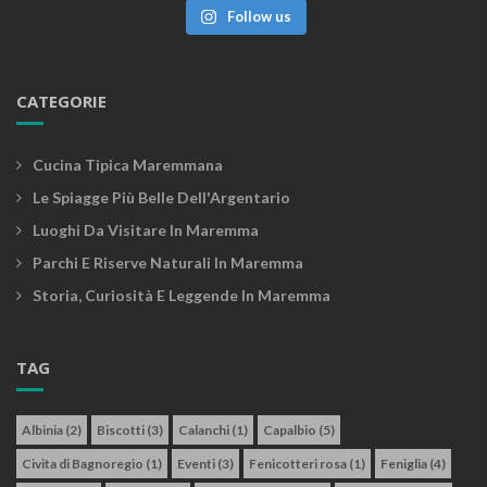
Follow us
CATEGORIE
Cucina Tipica Maremmana
Le Spiagge Più Belle Dell'Argentario
Luoghi Da Visitare In Maremma
Parchi E Riserve Naturali In Maremma
Storia, Curiosità E Leggende In Maremma
TAG
Albinia
(2)
Biscotti
(3)
Calanchi
(1)
Capalbio
(5)
Civita di Bagnoregio
(1)
Eventi
(3)
Fenicotteri rosa
(1)
Feniglia
(4)