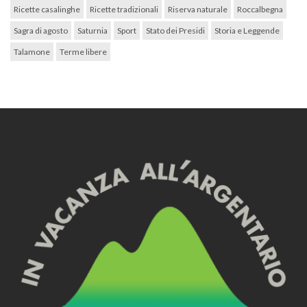
Ricette casalinghe
Ricette tradizionali
Riserva naturale
Roccalbegna
Sagra di agosto
Saturnia
Sport
Stato dei Presidi
Storia e Leggende
Talamone
Terme libere