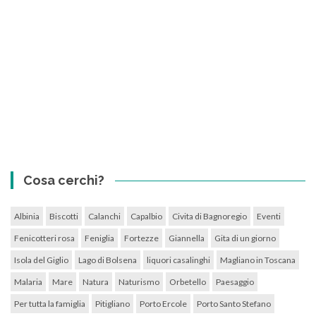
Cosa cerchi?
Albinia
Biscotti
Calanchi
Capalbio
Civita di Bagnoregio
Eventi
Fenicotteri rosa
Feniglia
Fortezze
Giannella
Gita di un giorno
Isola del Giglio
Lago di Bolsena
liquori casalinghi
Magliano in Toscana
Malaria
Mare
Natura
Naturismo
Orbetello
Paesaggio
Per tutta la famiglia
Pitigliano
Porto Ercole
Porto Santo Stefano