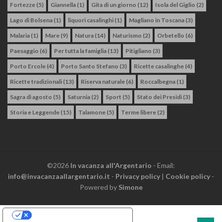
Fortezze
(5)
Giannella
(1)
Gita di un giorno
(12)
Isola del Giglio
(2)
Lago di Bolsena
(1)
liquori casalinghi
(1)
Magliano in Toscana
(3)
Malaria
(1)
Mare
(9)
Natura
(14)
Naturismo
(2)
Orbetello
(6)
Paesaggio
(6)
Per tutta la famiglia
(13)
Pitigliano
(3)
Porto Ercole
(4)
Porto Santo Stefano
(3)
Ricette casalinghe
(4)
Ricette tradizionali
(13)
Riserva naturale
(6)
Roccalbegna
(1)
Sagra di agosto
(5)
Saturnia
(2)
Sport
(5)
Stato dei Presidi
(3)
Storia e Leggende
(15)
Talamone
(5)
Terme libere
(2)
©2026
In vacanza all'Argentario
- Email:
info@invacanzaallargentario.it
-
Privacy policy
|
Cookie policy
-
Powered by
Simone
Le tue preferenze relative alla privacy