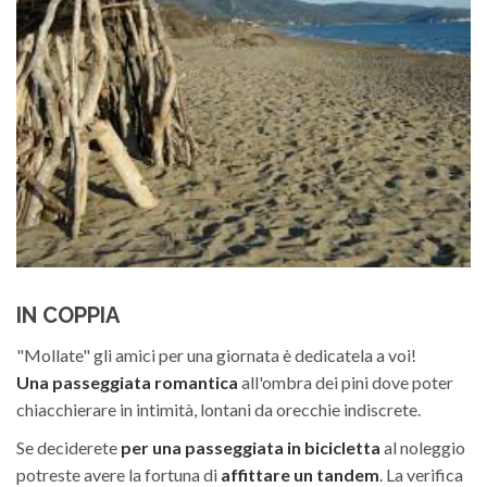
IN COPPIA
"Mollate" gli amici per una giornata è dedicatela a voi!
Una passeggiata romantica
all'ombra dei pini dove poter
chiacchierare in intimità, lontani da orecchie indiscrete.
Se deciderete
per una passeggiata in bicicletta
al noleggio
potreste avere la fortuna di
affittare un tandem
. La verifica