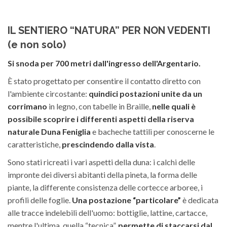
IL SENTIERO “NATURA” PER NON VEDENTI
(e non solo)
Si snoda per 700 metri dall'ingresso dell'Argentario.
È stato progettato per consentire il contatto diretto con
l'ambiente circostante:
quindici postazioni unite da un
corrimano
in legno, con tabelle in Braille,
nelle quali è
possibile scoprire i differenti aspetti della riserva
naturale Duna Feniglia
e bacheche tattili per conoscerne le
caratteristiche,
prescindendo dalla vista
.
Sono stati ricreati i vari aspetti della duna: i calchi delle
impronte dei diversi abitanti della pineta, la forma delle
piante, la differente consistenza delle cortecce arboree, i
profili delle foglie.
Una postazione “particolare”
è dedicata
alle tracce indelebili dell'uomo: bottiglie, lattine, cartacce,
mentre l'ultima, quella “tecnica”,
permette di staccarsi dal