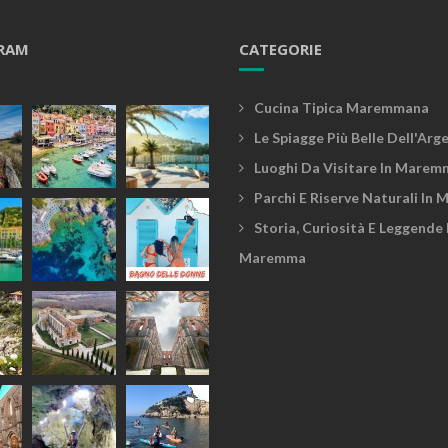
RAM
CATEGORIE
Cucina Tipica Maremmana
Le Spiagge Più Belle Dell'Arg
Luoghi Da Visitare In Marem
Parchi E Riserve Naturali In
Storia, Curiosità E Leggende 
Maremma