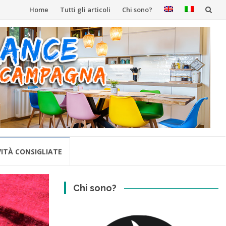
Vai
Home
Tutti gli articoli
Chi sono?
al
contenuto
ITÀ CONSIGLIATE
Chi sono?