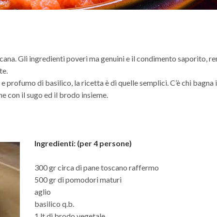
cana. Gli ingredienti poveri ma genuini e il condimento saporito, 
te.
rofumo di basilico, la ricetta è di quelle semplici. C’è chi bagna i
tine con il sugo ed il brodo insieme.
Ingredienti: (per 4 persone)
300 gr circa di pane toscano raffermo
500 gr di pomodori maturi
aglio
basilico q.b.
1 lt di brodo vegetale