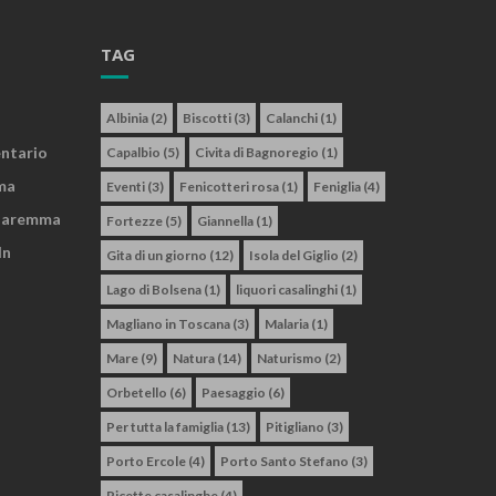
TAG
Albinia
(2)
Biscotti
(3)
Calanchi
(1)
entario
Capalbio
(5)
Civita di Bagnoregio
(1)
ma
Eventi
(3)
Fenicotteri rosa
(1)
Feniglia
(4)
 Maremma
Fortezze
(5)
Giannella
(1)
In
Gita di un giorno
(12)
Isola del Giglio
(2)
Lago di Bolsena
(1)
liquori casalinghi
(1)
Magliano in Toscana
(3)
Malaria
(1)
Mare
(9)
Natura
(14)
Naturismo
(2)
Orbetello
(6)
Paesaggio
(6)
Per tutta la famiglia
(13)
Pitigliano
(3)
Porto Ercole
(4)
Porto Santo Stefano
(3)
Ricette casalinghe
(4)