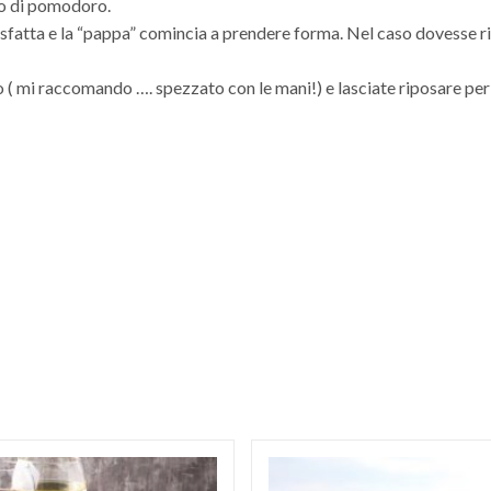
go di pomodoro.
 sfatta e la “pappa” comincia a prendere forma. Nel caso dovesse ri
( mi raccomando …. spezzato con le mani!) e lasciate riposare per 