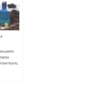
L'alloro è una pianta aromatica
mediterranea, molto comune in
Maremma. Meno noto è invece il liquore
che si ricava dalle sue bacche....
ci
uon pasto
ttanto
 territorio,