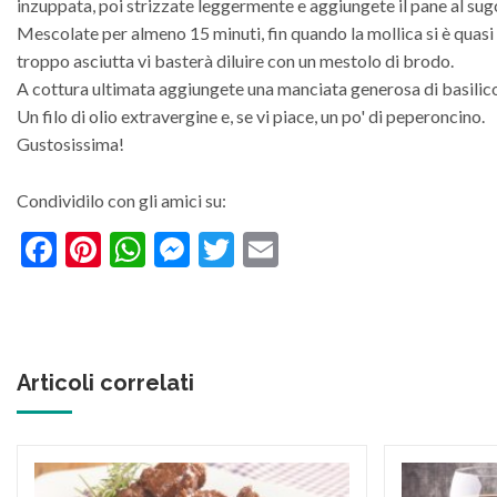
inzuppata, poi strizzate leggermente e aggiungete il pane al su
Mescolate per almeno 15 minuti, fin quando la mollica si è quasi
troppo asciutta vi basterà diluire con un mestolo di brodo.
A cottura ultimata aggiungete una manciata generosa di basilico 
Un filo di olio extravergine e, se vi piace, un po' di peperoncino.
Gustosissima!
Condividilo con gli amici su:
Facebook
Pinterest
WhatsApp
Messenger
Twitter
Email
Articoli correlati