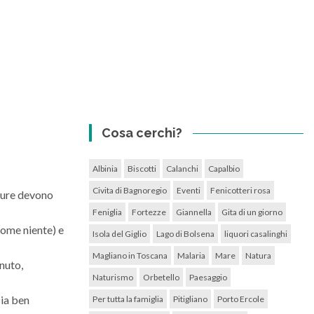
Cosa cerchi?
Albinia
Biscotti
Calanchi
Capalbio
Civita di Bagnoregio
Eventi
Fenicotteri rosa
rdure devono
Feniglia
Fortezze
Giannella
Gita di un giorno
come niente) e
Isola del Giglio
Lago di Bolsena
liquori casalinghi
Magliano in Toscana
Malaria
Mare
Natura
nuto,
Naturismo
Orbetello
Paesaggio
sia ben
Per tutta la famiglia
Pitigliano
Porto Ercole