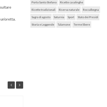
Porto Santo Stefano
Ricette casalinghe
sultare
Ricette tradizionali
Riserva naturale
Roccalbegna
Sagra di agosto
Saturnia
Sport
Stato dei Presidi
un’oretta.
Storia e Leggende
Talamone
Terme libere
Ricetta dell’amaro “laurino”