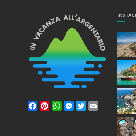
INSTAG
Facebook
Pinterest
WhatsApp
Messenger
Twitter
Email