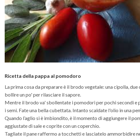
Ricetta della pappa al pomodoro
La prima cosa da preparare è il brodo vegetale: una cipolla, du
bollire un po' per rilasciare il sapore.
Mentre il brodo va' sbollentate i pomodori per pochi secondi e po
i semi. Fate una bella cubettata. Intanto scaldate l'olio in una pe
Quando l’aglio si è imbiondito, è il momento di aggiungere il po
aggiustate di sale e coprite con un coperchio.
Tagliate il pane raffermo a tocchetti e lasciatelo ammorbidire n