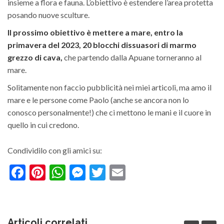
insieme a flora e fauna. L’obiettivo è estendere l’area protetta
posando nuove sculture.
Il prossimo obiettivo è mettere a mare, entro la
primavera del 2023, 20 blocchi dissuasori di marmo
grezzo di cava,
che partendo dalla Apuane torneranno al
mare.
Solitamente non faccio pubblicità nei miei articoli, ma amo il
mare e le persone come Paolo (anche se ancora non lo
conosco personalmente!) che ci mettono le mani e il cuore in
quello in cui credono.
Condividilo con gli amici su:
Facebook
Pinterest
WhatsApp
Messenger
Twitter
Email
Articoli correlati