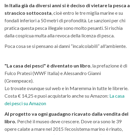
In Italia già da diversi anni si è deciso di vietare la pesca a
strascico sottocosta
, cioè entro le tre miglia marine e su
fondali inferiori a 50 metri di profondità. Le sanzioni per chi
pratica questa pesca illegale sono molto pesanti. Si rischia
dalla cospicua multa alla revoca della licenza di pesca.
Poca cosa se si pensano ai danni “incalcolabili” all'ambiente.
"La casa dei pesci" è diventato un libro
, la prefazione è di
Fulco Pratesi (WWF Italia) e Alessandro Giannì
(Greenpeace).
Lo trovate ovunque sul web e in Maremma in tutte le librerie.
Costa € 14,25 e puoi acquistarlo anche su Amazon:
La casa
dei pesci su Amazon
Al progetto va ogni guadagno ricavato dalla vendita del
libro.
Perché il museo deve crescere. Dove ora sono le 39
opere calate a mare nel 2015 l’ecosistema marino è rinato,