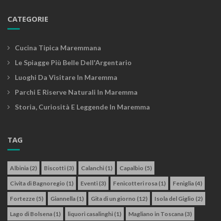
CATEGORIE
Cucina Tipica Maremmana
Le Spiagge Più Belle Dell'Argentario
Luoghi Da Visitare In Maremma
Parchi E Riserve Naturali In Maremma
Storia, Curiosità E Leggende In Maremma
TAG
Albinia
(2)
Biscotti
(3)
Calanchi
(1)
Capalbio
(5)
Civita di Bagnoregio
(1)
Eventi
(3)
Fenicotteri rosa
(1)
Feniglia
(4)
Fortezze
(5)
Giannella
(1)
Gita di un giorno
(12)
Isola del Giglio
(2)
Lago di Bolsena
(1)
liquori casalinghi
(1)
Magliano in Toscana
(3)