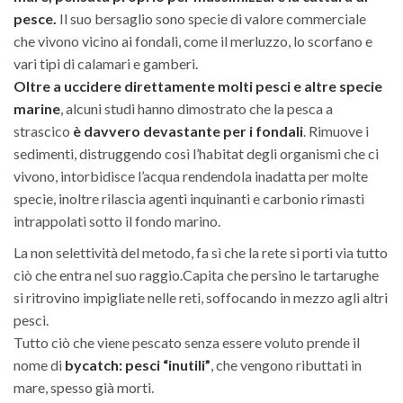
pesce.
Il suo bersaglio sono specie di valore commerciale
che vivono vicino ai fondali, come il merluzzo, lo scorfano e
vari tipi di calamari e gamberi.
Oltre a uccidere direttamente molti pesci e altre specie
marine
, alcuni studi hanno dimostrato che la pesca a
strascico
è davvero devastante per i fondali
. Rimuove i
sedimenti, distruggendo così l’habitat degli organismi che ci
vivono, intorbidisce l’acqua rendendola inadatta per molte
specie, inoltre rilascia agenti inquinanti e carbonio rimasti
intrappolati sotto il fondo marino.
La non selettività del metodo, fa sì che la rete si porti via tutto
ciò che entra nel suo raggio.Capita che persino le tartarughe
si ritrovino impigliate nelle reti, soffocando in mezzo agli altri
pesci.
Tutto ciò che viene pescato senza essere voluto prende il
nome di
bycatch: pesci “inutili”
, che vengono ributtati in
mare, spesso già morti.