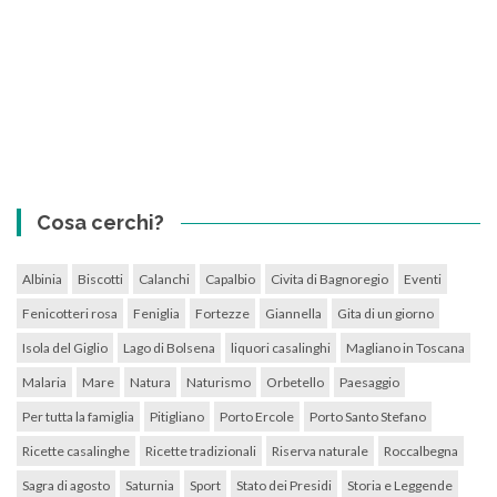
Cosa cerchi?
Albinia
Biscotti
Calanchi
Capalbio
Civita di Bagnoregio
Eventi
Fenicotteri rosa
Feniglia
Fortezze
Giannella
Gita di un giorno
Isola del Giglio
Lago di Bolsena
liquori casalinghi
Magliano in Toscana
Malaria
Mare
Natura
Naturismo
Orbetello
Paesaggio
Per tutta la famiglia
Pitigliano
Porto Ercole
Porto Santo Stefano
Ricette casalinghe
Ricette tradizionali
Riserva naturale
Roccalbegna
Sagra di agosto
Saturnia
Sport
Stato dei Presidi
Storia e Leggende