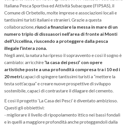
Italiana Pesca Sportiva ed Attività Subacquee (FIPSAS), il
Comune di Orbetello, molte imprese e associazioni locali e
tantissimi turisti italiani e stranieri. Grazie a questa
collaborazione,
riuscì a finanziare la messa in mare di un
numero triplo di dissuasori nell’area di fronte ai Monti
dell’Uccellina, riuscendo a proteggere dalla pesca
illegale l’intera zona.
Negli anni, la natura ha ripreso il sopravvento e così il sogno è
cambiato: arricchire
‘la casa dei pesci’ con opere
artistiche poste a una profondità compresa tra i 10 ed i
20 metri
,capaci di spingere tantissimi turisti a “mettere la
testa sott’acqua” e creare nuove prospettive di sviluppo
sostenibile, capaci di contrastare il dilagare del cemento.
E così il progetto ‘La Casa dei Pesci’ è diventato ambizioso.
Questi gli obbiettivi:
- migliorare il livello di ripopolamento ittico nei bassi fondali
e in quelli a maggiore profondità anche proteggendoli dalla