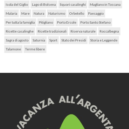
Isola del Giglio
Lago di Bolsena
liquori casalinghi
Magliano in Toscana
Malaria
Mare
Natura
Naturismo
Orbetello
Paesaggio
Per tutta la famiglia
Pitigliano
Porto Ercole
Porto Santo Stefano
Ricette casalinghe
Ricette tradizionali
Riserva naturale
Roccalbegna
Sagra di agosto
Saturnia
Sport
Stato dei Presidi
Storia e Leggende
Talamone
Terme libere