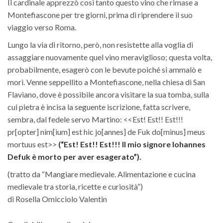
Il cardinale apprezzò così tanto questo vino che rimase a
Montefiascone per tre giorni, prima di riprendere il suo
viaggio verso Roma.
Lungo la via di ritorno, però, non resistette alla voglia di
assaggiare nuovamente quel vino meraviglioso; questa volta,
probabilmente, esagerò con le bevute poiché si ammalò e
morì. Venne seppellito a Montefiascone, nella chiesa di San
Flaviano, dove è possibile ancora visitare la sua tomba, sulla
cui pietra è incisa la seguente iscrizione, fatta scrivere,
sembra, dal fedele servo Martino: <<Est! Est!! Est!!!
pr[opter] nim[ium] est hic jo[annes] de Fuk do[minus] meus
mortuus est>>
(“Est! Est!! Est!!! Il mio signore Iohannes
Defuk è morto per aver esagerato”).
(tratto da “Mangiare medievale. Alimentazione e cucina
medievale tra storia, ricette e curiosità”)
di Rosella Omicciolo Valentin