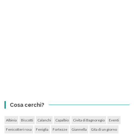
Cosa cerchi?
Albinia
Biscotti
Calanchi
Capalbio
Civita di Bagnoregio
Eventi
Fenicotteri rosa
Feniglia
Fortezze
Giannella
Gita di un giorno