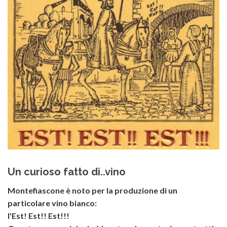
Un curioso fatto di..vino
Montefiascone è noto per la produzione di un
particolare vino bianco:
l'Est! Est!! Est!!!