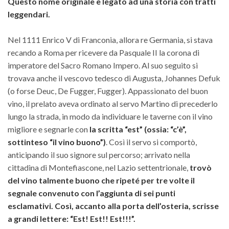
Questo nome originale è legato ad una storia con tratti
leggendari.
Nel 1111 Enrico V di Franconia, allora re Germania, si stava
recando a Roma per ricevere da Pasquale II la corona di
imperatore del Sacro Romano Impero. Al suo seguito si
trovava anche il vescovo tedesco di Augusta, Johannes Defuk
(o forse Deuc, De Fugger, Fugger). Appassionato del buon
vino, il prelato aveva ordinato al servo Martino di precederlo
lungo la strada, in modo da individuare le taverne con il vino
migliore e segnarle con
la scritta “est” (ossia: “c’è”,
sottinteso “il vino buono”)
. Così il servo si comportò,
anticipando il suo signore sul percorso; arrivato nella
cittadina di Montefiascone, nel Lazio settentrionale,
trovò
del vino talmente buono che ripeté per tre volte il
segnale convenuto con l’aggiunta di sei punti
esclamativi.
Così, accanto alla porta dell’osteria, scrisse
a grandi lettere: “Est! Est!! Est!!!”.