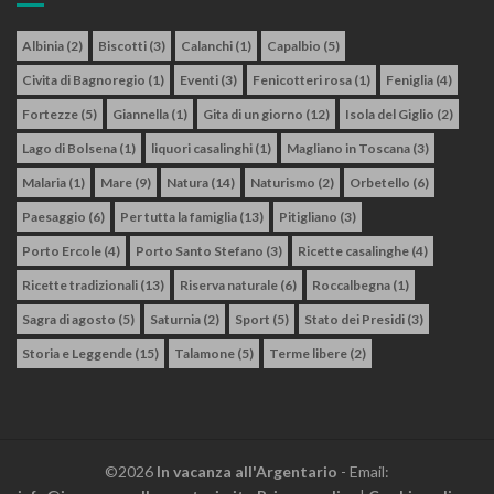
Albinia
(2)
Biscotti
(3)
Calanchi
(1)
Capalbio
(5)
Civita di Bagnoregio
(1)
Eventi
(3)
Fenicotteri rosa
(1)
Feniglia
(4)
Fortezze
(5)
Giannella
(1)
Gita di un giorno
(12)
Isola del Giglio
(2)
Lago di Bolsena
(1)
liquori casalinghi
(1)
Magliano in Toscana
(3)
Malaria
(1)
Mare
(9)
Natura
(14)
Naturismo
(2)
Orbetello
(6)
Paesaggio
(6)
Per tutta la famiglia
(13)
Pitigliano
(3)
Porto Ercole
(4)
Porto Santo Stefano
(3)
Ricette casalinghe
(4)
Ricette tradizionali
(13)
Riserva naturale
(6)
Roccalbegna
(1)
Sagra di agosto
(5)
Saturnia
(2)
Sport
(5)
Stato dei Presidi
(3)
Storia e Leggende
(15)
Talamone
(5)
Terme libere
(2)
©2026
In vacanza all'Argentario
- Email: