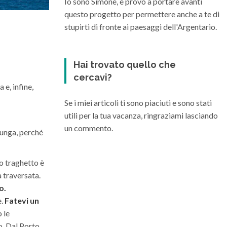
Io sono Simone, e provo a portare avanti
questo progetto per permettere anche a te di
stupirti di fronte ai paesaggi dell'Argentario.
Hai trovato quello che
cercavi?
e, infine,
Se i miei articoli ti sono piaciuti e sono stati
utili per la tua vacanza, ringraziami lasciando
un commento.
lunga, perché
o traghetto è
a traversata.
o.
e.
Fatevi un
o le
o. Dal Porto