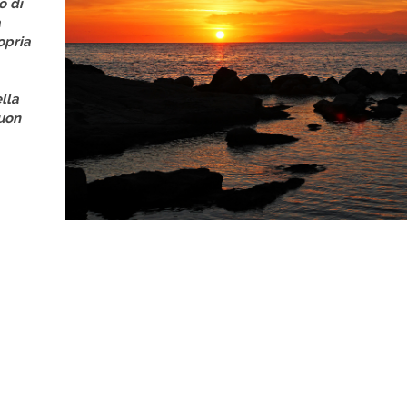
o di
a
opria
lla
buon