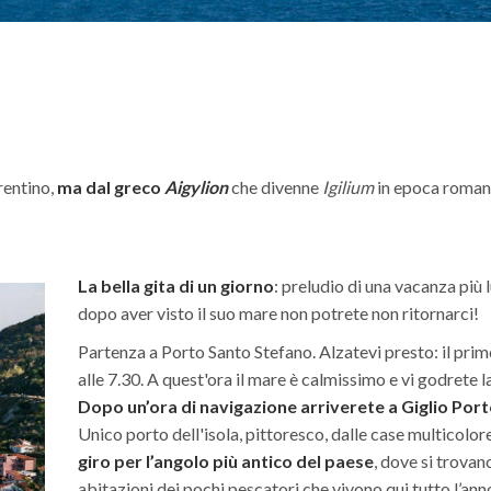
orentino,
ma dal greco
Aigylion
che divenne
Igilium
in epoca romana 
La bella gita di un giorno
: preludio di una vacanza più 
dopo aver visto il suo mare non potrete non ritornarci!
Partenza a Porto Santo Stefano. Alzatevi presto: il prim
alle 7.30. A quest'ora il mare è calmissimo e vi godrete l
Dopo un’ora di navigazione arriverete a Giglio Port
Unico porto dell'isola, pittoresco, dalle case multicolor
giro per l’angolo più antico del paese
, dove si trovan
abitazioni dei pochi pescatori che vivono qui tutto l’ann