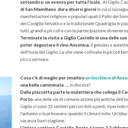
settembre: un evento per tutta l'isola.
Al Giglio Cas
di San Mamiliano dura diversi giorni
in cui si susseg
manifestazioni religiose e popolari quali il Palio dei Som
del Coniglio Selvatico e la tradizionale Quadriglia in pia
tutti, grandi e piccoli e con la partecipazione di numerosi
Terminate la visita a Giglio Castello in una delle su
poter degustare il vino Ansonica
, il genuino e autent
dell'Isola del Giglio. La vite viene coltivata in piccoli t
picco sul mare.
Cosa c'è di meglio per smaltire
un bicchiere di Anso
una bella camminata
..... in discesa?
Dalla piazzetta parte la mulattiera che collega il Cas
Porto
, una delle vie di comunicazione più antiche dell’isol
Giglio ci sono 31 sentieri percorribili a piedi. Il periodo
l'autunno o la primavera, quando il clima è mite. Un'idea
vacanza fuori stagione.
L’intero sentiero Castello-Porto è lungo 2,2 chilome