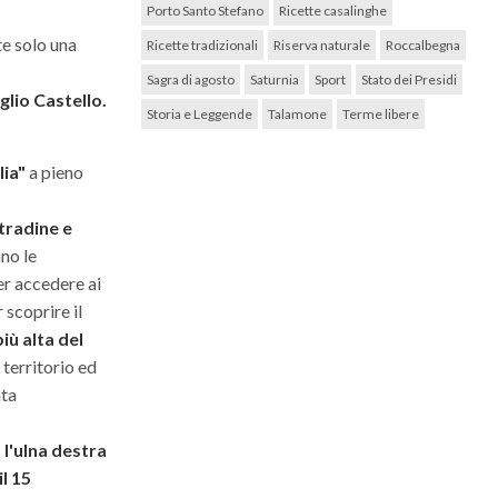
Porto Santo Stefano
Ricette casalinghe
te solo una
Ricette tradizionali
Riserva naturale
Roccalbegna
Sagra di agosto
Saturnia
Sport
Stato dei Presidi
lio Castello.
Storia e Leggende
Talamone
Terme libere
lia"
a pieno
tradine e
ano le
er accedere ai
r scoprire il
iù alta del
 territorio ed
ata
l'ulna destra
il 15