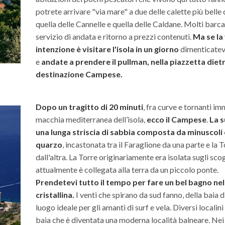
potrete arrivare "via mare" a due delle calette più belle d
quella delle Cannelle e quella delle Caldane. Molti barca
servizio di andata e ritorno a prezzi contenuti.
Ma
se la
intenzione è visitare l'isola in un giorno
dimenticatevi
e
andate a prendere il pullman, nella piazzetta dietr
destinazione Campese.
Dopo un tragitto di 20 minuti
, fra curve e tornanti im
macchia mediterranea dell’isola,
ecco il Campese
.
La s
una lunga striscia di sabbia composta da minuscoli cr
quarzo
, incastonata tra il Faraglione da una parte e la
dall'altra. La Torre originariamente era isolata sugli sco
attualmente è collegata alla terra da un piccolo ponte.
Prendetevi tutto il tempo per fare un bel bagno nel
cristallina.
I venti che spirano da sud fanno, della baia 
luogo ideale per gli amanti di surf e vela. Diversi localin
baia che è diventata una moderna località balneare. Nei 