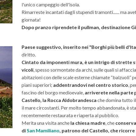
l'unico campeggio dell'isola.
Rimarreste incantati dagli stupendi tramonti....... ma ave
giornata!
Dopo pranzo riprendete il pullman, destinazione Gig
Paese suggestivo, inserito nei "Borghi più belli d'Ita
diritto.
Cintato da imponenti mura, è un intrigo di strette s
vicoli
, spesso sormontate da archi, sulle quali si affacci
abitazioni con delle scale esterne chiamate “balzuoli” p
piani superiori;
addentrandovi nel centro storico
, pe
fascino del borgo medioevale,
arriverete nella parte p
Castello, la Rocca Aldobrandesca
che domina tutto il
il mare circostanti. Per molto tempo abbandonata, è st
recentemente restaurata e riaperta al pubblico.
Merita una visita anche
la chiesa madre
, che
conserva 
di
San Mamiliano
, patrono del Castello, che ricorre 