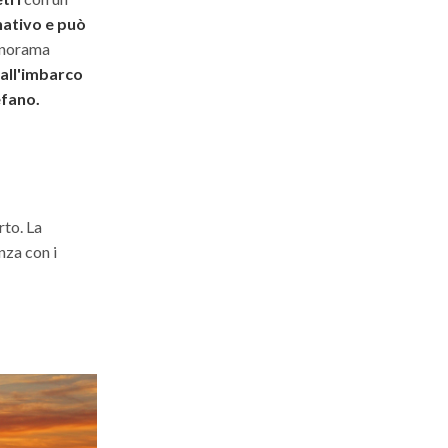
ativo e può
panorama
 all'imbarco
efano.
rto. La
nza con i