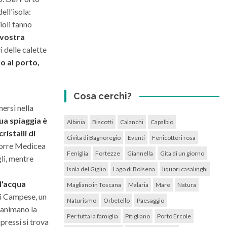
ell'isola:
ioli fanno
 vostra
 delle calette
o al porto,
Cosa cerchi?
mersi nella
ua spiaggia è
Albinia
Biscotti
Calanchi
Capalbio
istalli di
Civita di Bagnoregio
Eventi
Fenicotteri rosa
 Torre Medicea
Feniglia
Fortezze
Giannella
Gita di un giorno
gli, mentre
Isola del Giglio
Lago di Bolsena
liquori casalinghi
l'acqua
Magliano in Toscana
Malaria
Mare
Natura
di Campese, un
Naturismo
Orbetello
Paesaggio
i animano la
Per tutta la famiglia
Pitigliano
Porto Ercole
pressi si trova