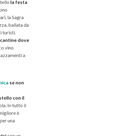
tello
la festa
uono
ari, la Sagra
zza, ballata da
 turisti.
e cantine dove
ico vino
errazzamenti a
nica
se non
tello con il
a. In tutto il
 migliore è
 per una
tri
con un